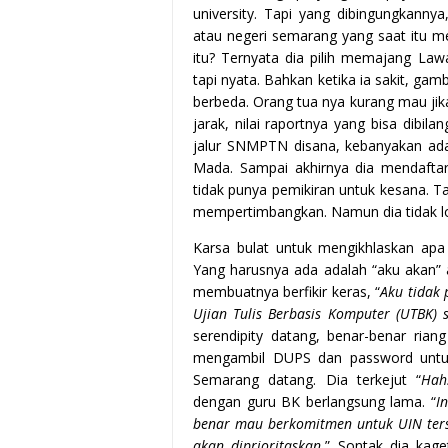
university. Tapi yang dibingungkann
atau negeri semarang yang saat itu men
itu? Ternyata dia pilih memajang La
tapi nyata. Bahkan ketika ia sakit, g
berbeda. Orang tua nya kurang mau jika 
jarak, nilai raportnya yang bisa dibila
jalur SNMPTN disana, kebanyakan ada 
Mada. Sampai akhirnya dia mendaftar
tidak punya pemikiran untuk kesana. Ta
mempertimbangkan. Namun dia tidak lo
Karsa bulat untuk mengikhlaskan apa y
Yang harusnya ada adalah “aku akan”
membuatnya berfikir keras, “
Aku tidak 
Ujian Tulis Berbasis Komputer (UTBK) 
serendipity datang, benar-benar rian
mengambil DUPS dan password untuk
Semarang datang. Dia terkejut “
Hah
dengan guru BK berlangsung lama. “
I
benar mau berkomitmen untuk UIN terse
akan diprioritaskan.
” Sontak dia kag