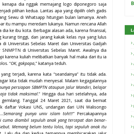
B
ya, kenapa dia nggak memajang logo diponegoro saja
jadi pilihan kedua. Lantas apa yang dipilih oleh gadis
wang Sewu di Whatsapp hitungan bulan lamanya. Aneh
ambar itu mampu meredam lukanya. Namun rencana Allah
L
dia ke ibu kota. Berbagai alasan ada, karena finansial,
ng kurang tinggi, dan jarang kakak kelas nya yang lulus
di Universitas Sebelas Maret dan Universitas Gadjah
 SNMPTN di Universitas Sebelas Maret. Awalnya dia
pi karena kuliah melibatkan banyak hal maka dari itu ia
los. “
OK, gakpapa
,” katanya teduh.
ang terjadi, karena kata “seandainya” itu tidak ada.
 agar kita tidak mudah menyesal. Malam kegagalannya
punya persiapan SBMPTN ataupun Jalur Mandiri, belajar
saja tidak maksimal
.” Hingga dua hari setelahnya, ada
g gemilang. Tanggal 24 Maret 2021, saat dia berniat
 daftar Vokasi UNS, undangan dari UIN Walisongo
...Semarang punya univ islam toh!!!”
Percakapannya
ni cuma diambil sepuluh anak yang tercepat dan benar-
but. Memang belum tentu lolos, tapi sepuluh anak itu
et. Lalu dia dan kedua temannya membicarakan jalur