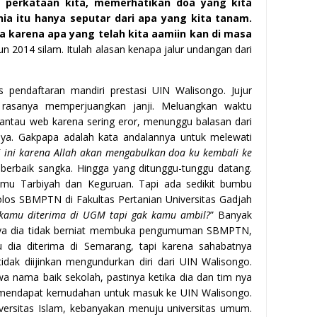
t perkataan kita, memerhatikan doa yang kita
ia itu hanya seputar dari apa yang kita tanam.
ja karena apa yang telah kita aamiin kan di masa
un 2014 silam. Itulah alasan kenapa jalur undangan dari
s pendaftaran mandiri prestasi UIN Walisongo. Jujur
ah rasanya memperjuangkan janji. Meluangkan waktu
antau web karena sering eror, menunggu balasan dari
innya. Gakpapa adalah kata andalannya untuk melewati
i ini karena Allah akan mengabulkan doa ku kembali ke
 berbaik sangka. Hingga yang ditunggu-tunggu datang.
 Ilmu Tarbiyah dan Keguruan. Tapi ada sedikit bumbu
 lolos SBMPTN di Fakultas Pertanian Universitas Gadjah
 kamu diterima di UGM tapi gak kamu ambil?
” Banyak
lnya dia tidak berniat membuka pengumuman SBMPTN,
u dia diterima di Semarang, tapi karena sahabatnya
ak diijinkan mengundurkan diri dari UIN Walisongo.
a nama baik sekolah, pastinya ketika dia dan tim nya
n mendapat kemudahan untuk masuk ke UIN Walisongo.
versitas Islam, kebanyakan menuju universitas umum.