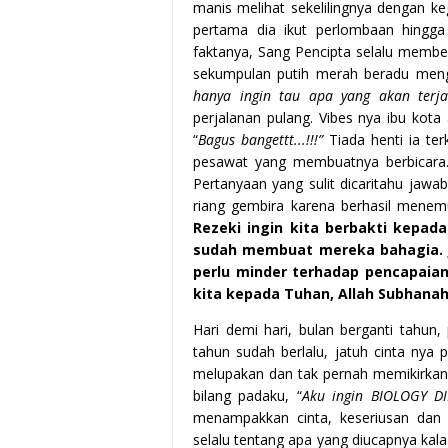
manis melihat sekelilingnya dengan ke
pertama dia ikut perlombaan hingga 
faktanya, Sang Pencipta selalu member
sekumpulan putih merah beradu menge
hanya ingin tau apa yang akan terjad
perjalanan pulang. Vibes nya ibu kota
“
Bagus bangettt...!!!”
Tiada henti ia te
pesawat yang membuatnya berbicara.
Pertanyaan yang sulit dicaritahu jawa
riang gembira karena berhasil menemu
Rezeki ingin kita berbakti kepada
sudah membuat mereka bahagia. J
perlu minder terhadap pencapaian
kita kepada Tuhan, Allah Subhana
Hari demi hari, bulan berganti tahun,
tahun sudah berlalu, jatuh cinta nya 
melupakan dan tak pernah memikirkan.
bilang padaku, “
Aku ingin BIOLOGY D
menampakkan cinta, keseriusan dan k
selalu tentang apa yang diucapnya kala