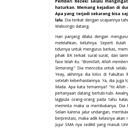
Pemberi Rezeki selalu menginga
haturkan. Memang kejadian di dun
Apa yang terjadi sekarang bisa sa
lalu
. Dia terikat dengan ucapannya tah
Walisongo datang.
Hari panjang dilalui dengan menguru
melelahkan, keluhnya. Seperti itul
tidurnya untuk mengurus berkas, mem
pihak BK terkait surat-surat, dan la
fase lelah itu. “
Bismillah, Allah member
Semarang
.” Dia mencoba untuk selalu
Yeay, akhirnya dia lolos di Fakultas
setelah keberhasilannya. Ya, dia juga
Mada. Apa kata temannya? “
Ya Allah
pertanyaan datang bertubi-tubi. Awa
lagipula orang-orang pada tahu kala
meminta maka ia membukanya. Dia tid
Selain karena jalur undangan, membaw
berprestasi, maka adik kelasnya aka
Jujur SMA nya sedikit yang masuk Uni