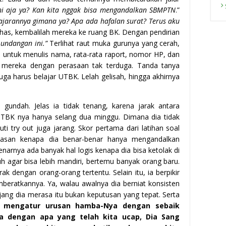
ini aja ya? Kan kita nggak bisa mengandalkan SBMPTN
.”
ajarannya gimana ya? Apa ada hafalan surat? Terus aku
as, kembalilah mereka ke ruang BK. Dengan pendirian
 undangan ini.”
Terlihat raut muka gurunya yang cerah,
untuk menulis nama, rata-rata raport, nomor HP, dan
ah mereka dengan perasaan tak terduga. Tanda tanya
uga harus belajar UTBK. Lelah gelisah, hingga akhirnya
 gundah. Jelas ia tidak tenang, karena jarak antara
K nya hanya selang dua minggu. Dimana dia tidak
i try out juga jarang. Skor pertama dari latihan soal
lasan kenapa dia benar-benar hanya mengandalkan
narnya ada banyak hal logis kenapa dia bisa ketolak di
auh agar bisa lebih mandiri, bertemu banyak orang baru.
ak dengan orang-orang tertentu. Selain itu, ia berpikir
beratkannya. Ya, walau awalnya dia berniat konsisten
panjang dia merasa itu bukan keputusan yang tepat. Serta
 mengatur urusan hamba-Nya dengan sebaik
pa dengan apa yang telah kita ucap, Dia Sang