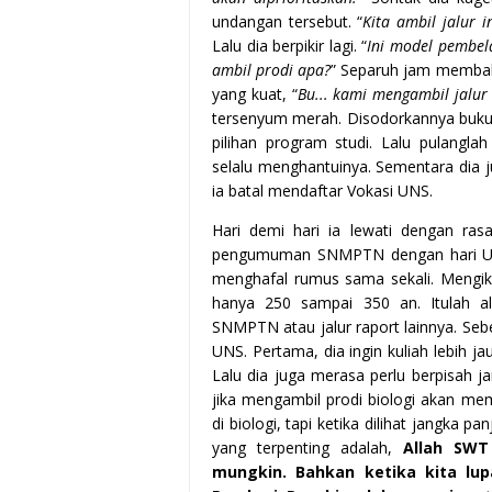
undangan tersebut. “
Kita ambil jalur 
Lalu dia berpikir lagi. “
Ini model pembel
ambil prodi apa?
” Separuh jam membah
yang kuat, “
Bu... kami mengambil jalur
tersenyum merah. Disodorkannya buku 
pilihan program studi. Lalu pulangl
selalu menghantuinya. Sementara dia j
ia batal mendaftar Vokasi UNS.
Hari demi hari ia lewati dengan rasa
pengumuman SNMPTN dengan hari UTB
menghafal rumus sama sekali. Mengikut
hanya 250 sampai 350 an. Itulah a
SNMPTN atau jalur raport lainnya. Sebe
UNS. Pertama, dia ingin kuliah lebih j
Lalu dia juga merasa perlu berpisah jar
jika mengambil prodi biologi akan mem
di biologi, tapi ketika dilihat jangka 
yang terpenting adalah,
Allah SWT
mungkin. Bahkan ketika kita lu