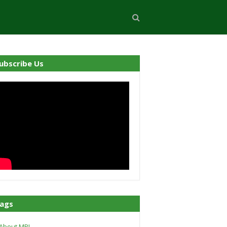
ubscribe Us
ags
About MPI