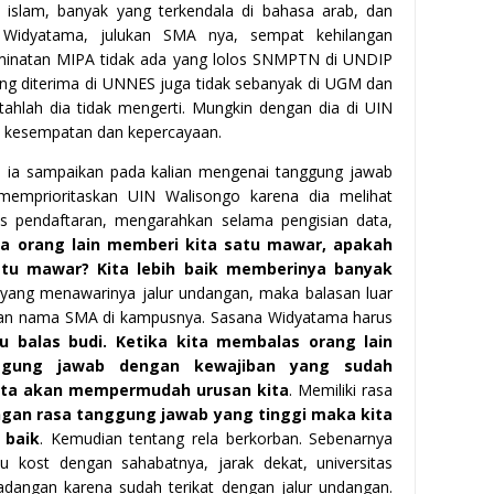
s islam, banyak yang terkendala di bahasa arab, dan
 Widyatama, julukan SMA nya, sempat kehilangan
eminatan MIPA tidak ada yang lolos SNMPTN di UNDIP
yang diterima di UNNES juga tidak sebanyak di UGM dan
tahlah dia tidak mengerti. Mungkin dengan dia di UIN
 kesempatan dan kepercayaan.
n ia sampaikan pada kalian mengenai tanggung jawab
 memprioritaskan UIN Walisongo karena dia melihat
 pendaftaran, mengarahkan selama pengisian data,
da orang lain memberi kita satu mawar, apakah
tu mawar? Kita lebih baik memberinya banyak
ang menawarinya jalur undangan, maka balasan luar
kan nama SMA di kampusnya. Sasana Widyatama harus
mu balas budi. Ketika kita membalas orang lain
ggung jawab dengan kewajiban yang sudah
cipta akan mempermudah urusan kita
. Memiliki rasa
gan rasa tanggung jawab yang tinggi maka kita
 baik
. Kemudian tentang rela berkorban. Sebenarnya
 kost dengan sahabatnya, jarak dekat, universitas
adangan karena sudah terikat dengan jalur undangan.