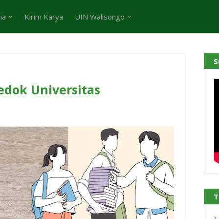
ia
Kirim Karya
UIN Walisongo
S
edok Universitas
1
T