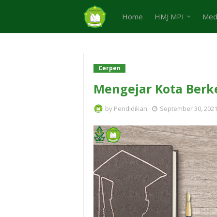
Home
HMJ MPI
Med
Cerpen
Mengejar Kota Berk
by
Pendidikan
September 30, 202