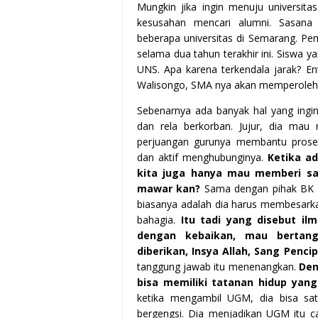
Mungkin jika ingin menuju universita
kesusahan mencari alumni. Sasana
beberapa universitas di Semarang. P
selama dua tahun terakhir ini. Siswa 
UNS. Apa karena terkendala jarak? En
Walisongo, SMA nya akan memperoleh
Sebenarnya ada banyak hal yang ingi
dan rela berkorban. Jujur, dia mau
perjuangan gurunya membantu proses
dan aktif menghubunginya.
Ketika a
kita juga hanya mau memberi sa
mawar kan?
Sama dengan pihak BK y
biasanya adalah dia harus membesar
bahagia.
Itu tadi yang disebut il
dengan kebaikan, mau bertan
diberikan, Insya Allah, Sang Pen
tanggung jawab itu menenangkan.
Den
bisa memiliki tatanan hidup yang
ketika mengambil UGM, dia bisa satu
bergengsi. Dia menjadikan UGM itu c