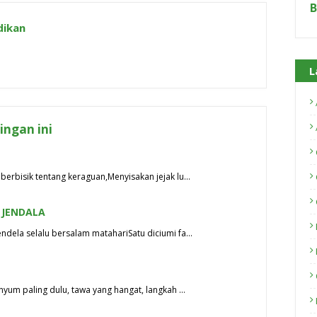
B
dikan
L
ngan ini
berbisik tentang keraguan,Menyisakan jejak lu…
 JENDALA
ndela selalu bersalam matahariSatu diciumi fa…
nyum paling dulu, tawa yang hangat, langkah …