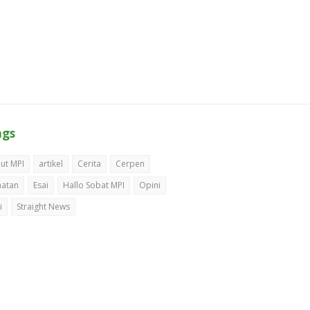
ags
ut MPI
artikel
Cerita
Cerpen
hatan
Esai
Hallo Sobat MPI
Opini
i
Straight News