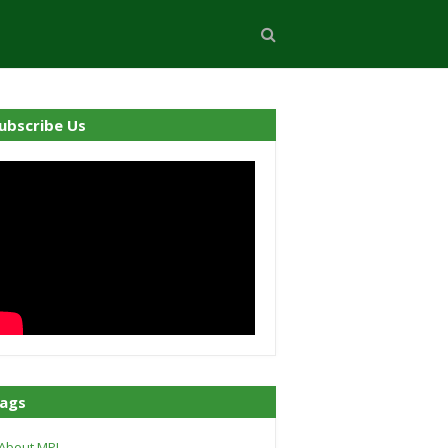
ubscribe Us
ags
About MPI