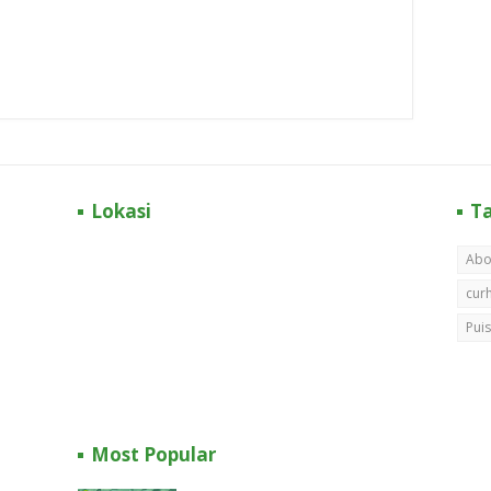
Lokasi
T
Abo
cur
Puis
Most Popular