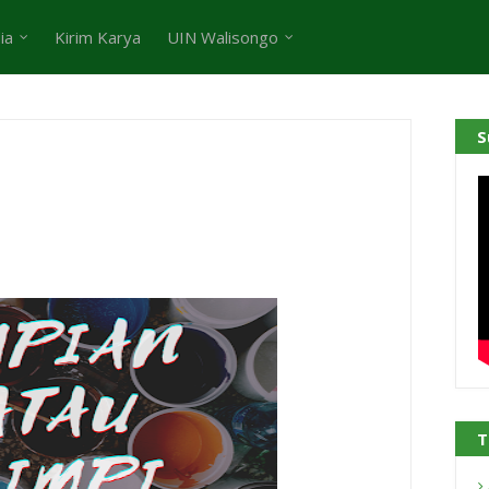
ia
Kirim Karya
UIN Walisongo
S
T