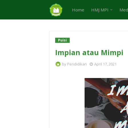
Home
HMJ MPI
Med
Puisi
Impian atau Mimpi
by
Pendidikan
April 17, 2021