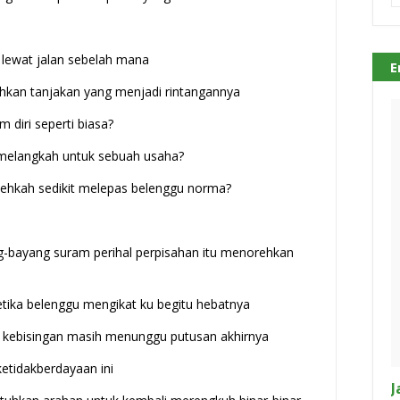
u lewat jalan sebelah mana
E
hkan tanjakan yang menjadi rintangannya
 diri seperti biasa?
 melangkah untuk sebuah usaha?
lehkah sedikit melepas belenggu norma?
g-bayang suram perihal perpisahan itu menorehkan
tika belenggu mengikat ku begitu hebatnya
tika kebisingan masih menunggu putusan akhirnya
ketidakberdayaan ini
J