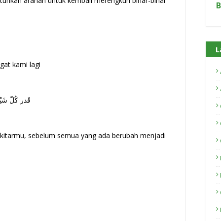
uhkan arahan untuk kembali merengkuh binar-binar
B
L
at kami lagi
قَدر كُلّ شَيْ
sekitarmu, sebelum semua yang ada berubah menjadi