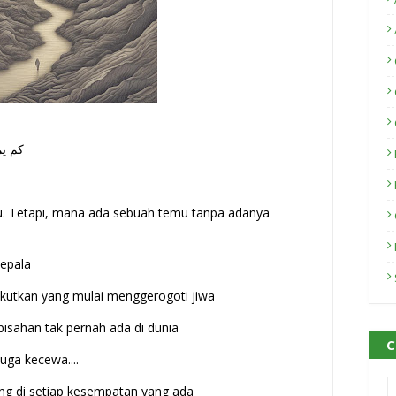
كم يم
mu. Tetapi, mana ada sebuah temu tanpa adanya
kepala
utkan yang mulai menggerogoti jiwa
pisahan tak pernah ada di dunia
C
juga kecewa....
lang di setiap kesempatan yang ada