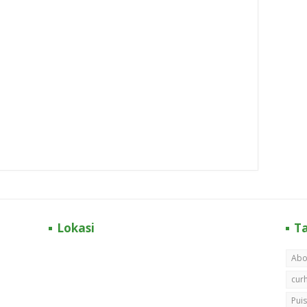
Lokasi
T
Abo
cur
Puis