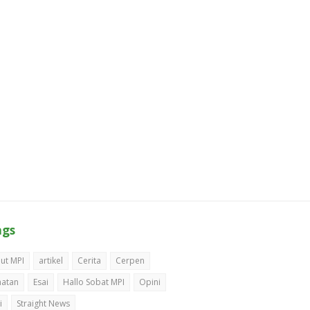
ags
ut MPI
artikel
Cerita
Cerpen
hatan
Esai
Hallo Sobat MPI
Opini
i
Straight News