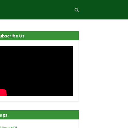
ubscribe Us
ags
About MPI