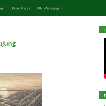
ia
Kirim Karya
UIN Walisongo
S
ujung
T