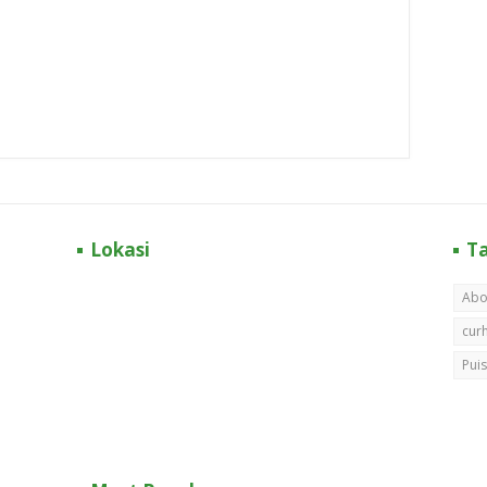
Lokasi
T
Abo
cur
Puis