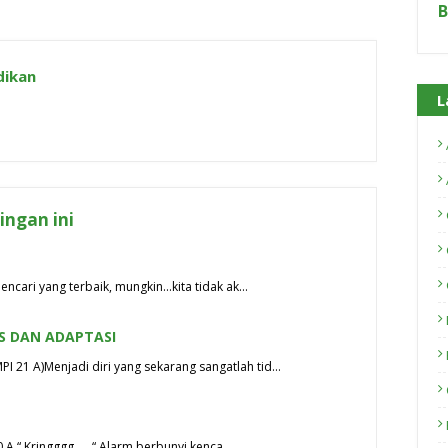
B
dikan
L
ngan ini
ncari yang terbaik, mungkin...kita tidak ak…
S DAN ADAPTASI
21 A)Menjadi diri yang sekarang sangatlah tid…
 A “ Kringggg .... “ Alarm berbunyi kenca…