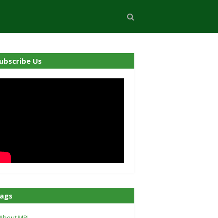
ubscribe Us
ags
About MPI