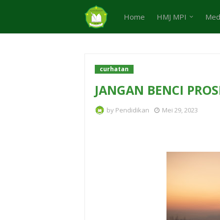
Home
HMJ MPI
Med
curhatan
JANGAN BENCI PROS
by
Pendidikan
Mei 29, 2023