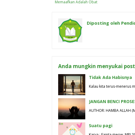
Memaafkan Adalah Obat
Diposting oleh
Pendi
Anda mungkin menyukai posti
Tidak Ada Habisnya
Kalau kita terus-menerus me
JANGAN BENCI PROSE
AUTHOR: HAMBA ALLAH (MPI 
Suatu pagi
Karya : Fainta meow, MPI 20