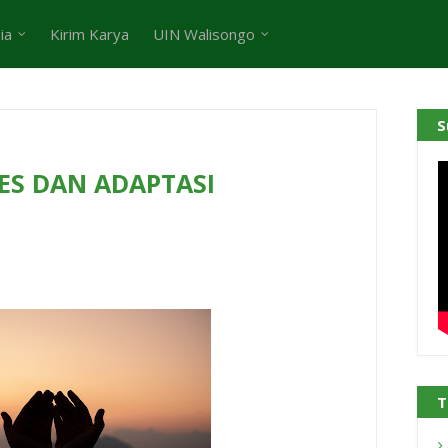
ia
Kirim Karya
UIN Walisongo
S
ES DAN ADAPTASI
T