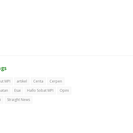
ags
ut MPI
artikel
Cerita
Cerpen
hatan
Esai
Hallo Sobat MPI
Opini
i
Straight News