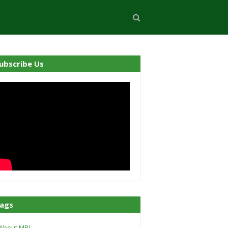
ubscribe Us
ags
About MPI