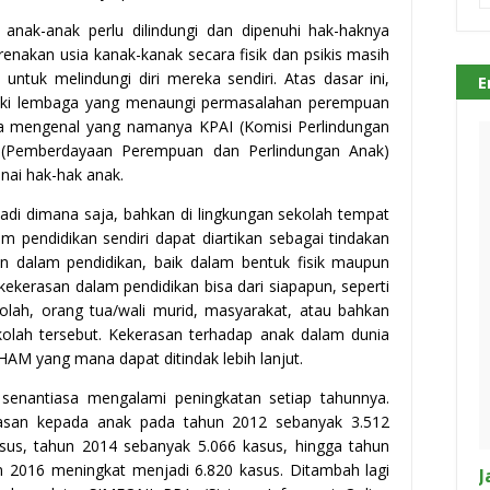
anak-anak perlu dilindungi dan dipenuhi hak-haknya
renakan usia kanak-kanak secara fisik dan psikis masih
tuk melindungi diri mereka sendiri. Atas dasar ini,
E
liki lembaga yang menaungi permasalahan perempuan
ita mengenal yang namanya KPAI (Komisi Perlindungan
 (Pemberdayaan Perempuan dan Perlindungan Anak)
nai hak-hak anak.
adi dimana saja, bahkan di lingkungan sekolah tempat
am pendidikan sendiri dapat diartikan sebagai tindakan
n dalam pendidikan, baik dalam bentuk fisik maupun
kekerasan dalam pendidikan bisa dari siapapun, seperti
olah, orang tua/wali murid, masyarakat, atau bahkan
kolah tersebut. Kekerasan terhadap anak dalam dunia
HAM yang mana dapat ditindak lebih lanjut.
senantiasa mengalami peningkatan setiap tahunnya.
rasan kepada anak pada tahun 2012 sebanyak 3.512
sus, tahun 2014 sebanyak 5.066 kasus, hingga tahun
n 2016 meningkat menjadi 6.820 kasus. Ditambah lagi
J