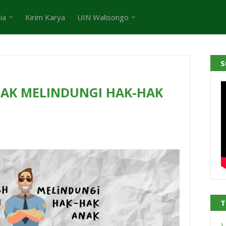
ia
Kirim Karya
UIN Walisongo
S
AK MELINDUNGI HAK-HAK
T