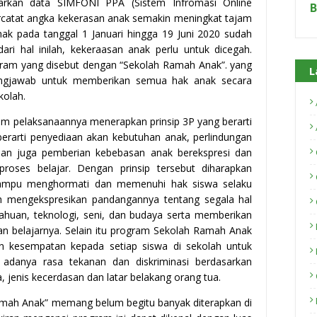
arkan data SIMFONI PPA (Sistem Infromasi Online
B
rcatat angka kekerasan anak semakin meningkat tajam
nak pada tanggal 1 Januari hingga 19 Juni 2020 sudah
ari hal inilah, kekeraasan anak perlu untuk dicegah.
ogram yang disebut dengan “Sekolah Ramah Anak”. yang
L
ungjawab untuk memberikan semua hak anak secara
kolah.
m pelaksanaannya menerapkan prinsip 3P yang berarti
g berarti penyediaan akan kebutuhan anak, perlindungan
dan juga pemberian kebebasan anak berekspresi dan
oses belajar. Dengan prinsip tersebut diharapkan
ampu menghormati dan memenuhi hak siswa selaku
ih mengekspresikan pandangannya tentang segala hal
ahuan, teknologi, seni, dan budaya serta memberikan
n belajarnya. Selain itu program Sekolah Ramah Anak
n kesempatan kepada setiap siswa di sekolah untuk
adanya rasa tekanan dan diskriminasi berdasarkan
, jenis kecerdasan dan latar belakang orang tua.
amah Anak” memang belum begitu banyak diterapkan di