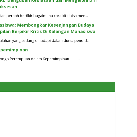
I: Mengubah Kebiasaan dan Mengelola Diri
uksesan
n pernah berfikir bagaimana cara kita bisa men…
asiswa: Membongkar Kesenjangan Budaya
pilan Berpikir Kritis Di Kalangan Mahasiswa
alahan yang sedang dihadapi dalam dunia pendid…
epemimpinan
Walisongo Perempuan dalam Kepemimpinan …