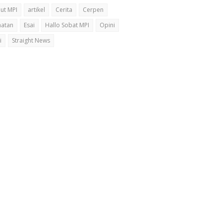
ut MPI
artikel
Cerita
Cerpen
hatan
Esai
Hallo Sobat MPI
Opini
i
Straight News