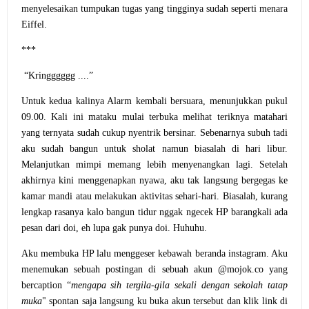
menyelesaikan tumpukan tugas yang tingginya sudah seperti menara
Eiffel.
***
“Kringggggg ....”
Untuk kedua kalinya Alarm kembali bersuara, menunjukkan pukul
09.00. Kali ini mataku mulai terbuka melihat teriknya matahari
yang ternyata sudah cukup nyentrik bersinar. Sebenarnya subuh tadi
aku sudah bangun untuk sholat namun biasalah di hari libur.
Melanjutkan mimpi memang lebih menyenangkan lagi. Setelah
akhirnya kini menggenapkan nyawa, aku tak langsung bergegas ke
kamar mandi atau melakukan aktivitas sehari-hari. Biasalah, kurang
lengkap rasanya kalo bangun tidur nggak ngecek HP barangkali ada
pesan dari doi, eh lupa gak punya doi. Huhuhu.
Aku membuka HP lalu menggeser kebawah beranda instagram. Aku
menemukan sebuah postingan di sebuah akun @mojok.co yang
bercaption “
mengapa sih tergila-gila sekali dengan sekolah tatap
muka
" spontan saja langsung ku buka akun tersebut dan klik link di