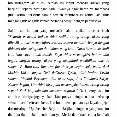
bio instagram akun itu, setelah itu lanjut mencari artikel yang
berjudul seperti postingan tadi. Awalnya agak heran ya membaca
judul artikel tersebut namun setelah membaca isi artikel aku ikut
mengangguk-angguk kepala pertanda setuju dengan penulisnya.
Salah satu kutipan yang menarik dalam artikel tersebut ialah
“
Sejarah mencatat bahwa tidak sedikit orang-orang sukses yang
dihasilkan dari mempelajari sesuatu secara mandiri, hanya dengan
didasari oleh keinginan dan minat yang kuat. Garis bawahi kembali
kata-kata saya: tidak sedikit. Saya tidak memungkiri bahwa ada
begitu banyak orang sukses yang menjalani pendidikan dari A
sampai Z. Rata-rata ilmuwan favorit saya begitu kok, mulai dari
Michio Kaku sampai Neil deGrasse Tyson; dari Walter Lewin
sampai Richard Feynman; dan tentu saja, Pak Yohannes Surya.
Namun begitu, kita tidak bisa pula memungkiri bahwa orang-orang
seperti Karl May ada dan mencatat sejarah.”
Dari pernyataan itu
aku berpikir iya juga ya kalo kita punya keinginan kuat terhadap
sesuatu pasti berusaha keras kan buat mendapatkan nya kayak ngejar
doi misalnya. Ups hehehe. Begitu pula jika keinginan yang kuat itu
diaplikasikan dalam pendidikan ya. Meski demikian semua kembali