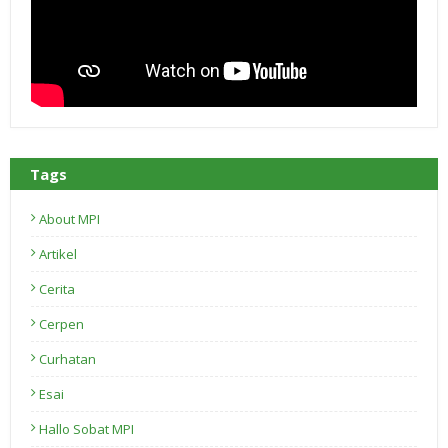
Tags
About MPI
Artikel
Cerita
Cerpen
Curhatan
Esai
Hallo Sobat MPI