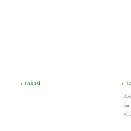
Lokasi
T
Abo
cur
Puis