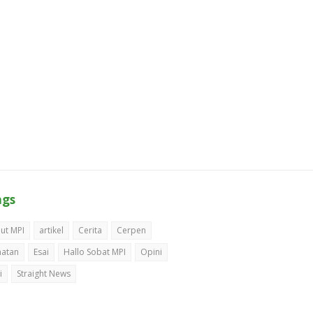
ags
ut MPI
artikel
Cerita
Cerpen
hatan
Esai
Hallo Sobat MPI
Opini
i
Straight News