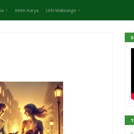
ia
Kirim Karya
UIN Walisongo
S
T