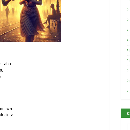
 tabu
mu
tu
n jiwa
C
k cinta