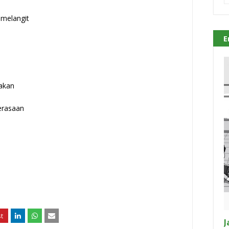
 melangit
E
akan
erasaan
J