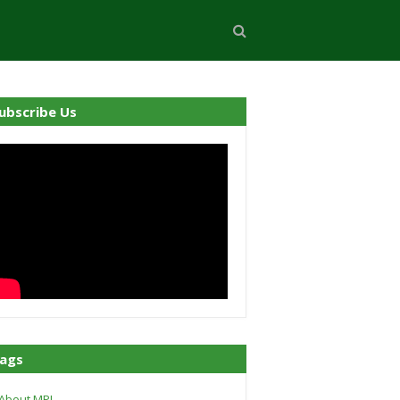
ubscribe Us
ags
About MPI