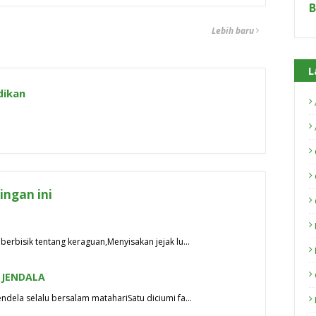
B
Lebih baru
L
dikan
ngan ini
berbisik tentang keraguan,Menyisakan jejak lu…
 JENDALA
ndela selalu bersalam matahariSatu diciumi fa…